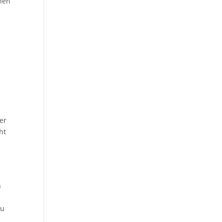
hen
er
ht
n
zu