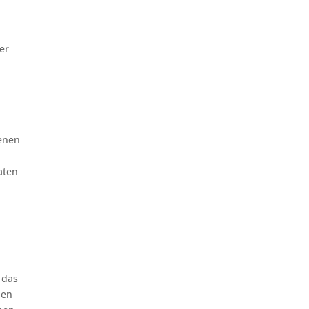
er
fenen
aten
 das
nen