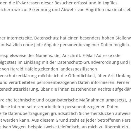
en die IP-Adressen dieser Besucher erfasst und in Logfiles
peichern wir zur Erkennung und Abwehr von Angriffen maximal sie
iner Internetseite. Datenschutz hat einen besonders hohen Stellen
 grundsätzlich ohne jede Angabe personenbezogener Daten möglich.
ispielsweise des Namens, der Anschrift, E-Mail-Adresse oder
lgt stets im Einklang mit der Datenschutz-Grundverordnung und 
e von Harald Häfele geltenden landesspezifischen
nschutzerklärung möchte ich die Öffentlichkeit, über Art, Umfan
und verarbeiteten personenbezogenen Daten informieren. Ferner
tenschutzerklärung, über die ihnen zustehenden Rechte aufgeklär
ahlreiche technische und organisatorische Maßnahmen umgesetzt, 
 diese Internetseite verarbeiteten personenbezogenen Daten
erte Datenübertragungen grundsätzlich Sicherheitslücken aufweis
tet werden kann. Aus diesem Grund steht es jeder betroffenen Per
tiven Wegen, beispielsweise telefonisch, an mich zu übermitteln.