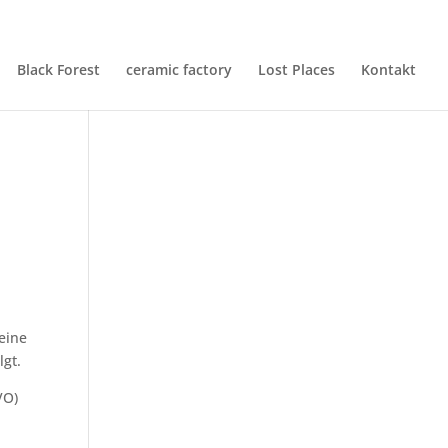
mpressum
Datenschutzerklärung
Black Forest
ceramic factory
Lost Places
Kontakt
eine
lgt.
VO)