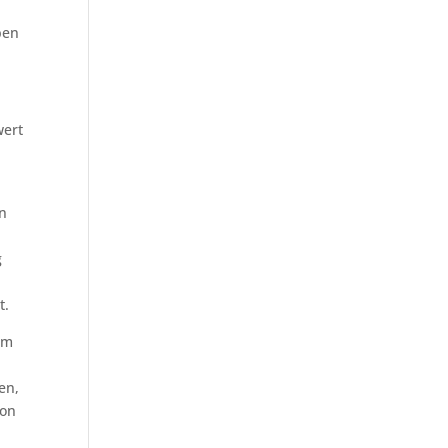
ben
wert
in
g
t.
um
en,
son