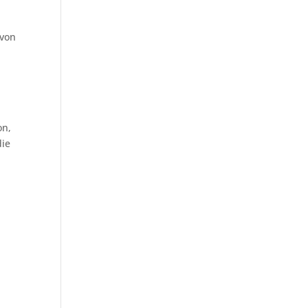
 von
on,
die