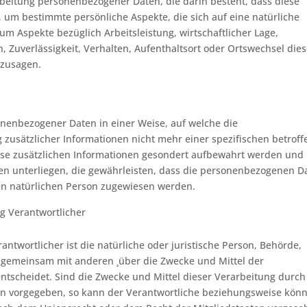
rarbeitung personenbezogener Daten, die darin besteht, dass diese
m bestimmte persönliche Aspekte, die sich auf eine natürliche
m Aspekte bezüglich Arbeitsleistung, wirtschaftlicher Lage,
, Zuverlässigkeit, Verhalten, Aufenthaltsort oder Ortswechsel dies
rzusagen.
nenbezogener Daten in einer Weise, auf welche die
usätzlicher Informationen nicht mehr einer spezifischen betrof
se zusätzlichen Informationen gesondert aufbewahrt werden und
n unterliegen, die gewährleisten, dass die personenbezogenen D
aren natürlichen Person zugewiesen werden.
ng Verantwortlicher
antwortlicher ist die natürliche oder juristische Person, Behörde,
er gemeinsam mit anderen ¸über die Zwecke und Mittel der
tscheidet. Sind die Zwecke und Mittel dieser Verarbeitung durch
ten vorgegeben, so kann der Verantwortliche beziehungsweise kön